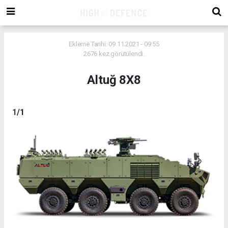
Ekleme Tarihi: 09.11.2021 - 09:55
2676 kez görütülendi.
Altuğ 8X8
1
/1