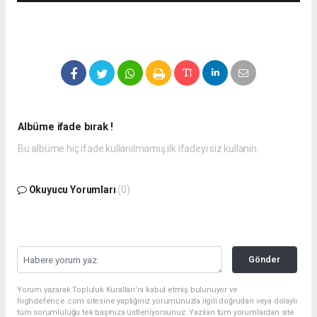
Albüme ifade bırak !
Bu albüme hiç ifade kullanılmamış ilk ifadeyi siz kullanın.
Okuyucu Yorumları
(0)
Gönder
Yorum yazarak Topluluk Kuralları’nı kabul etmiş bulunuyor ve
highdefence.com sitesine yaptığınız yorumunuzla ilgili doğrudan veya dolaylı
tüm sorumluluğu tek başınıza üstleniyorsunuz. Yazılan tüm yorumlardan site