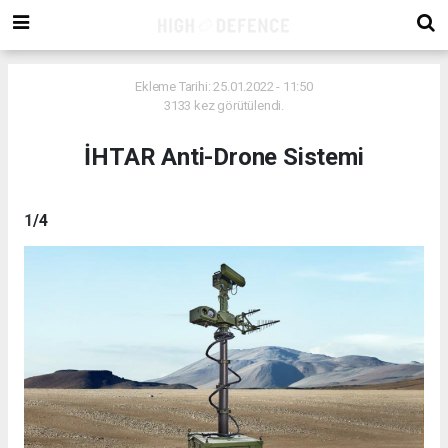
Ekleme Tarihi: 25.01.2022 - 11:50
3133 kez görütülendi.
İHTAR Anti-Drone Sistemi
1
/4