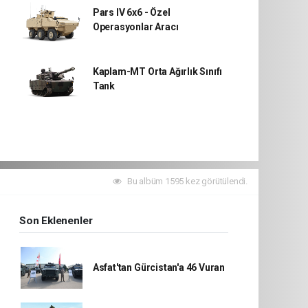
Pars IV 6x6 - Özel
Operasyonlar Aracı
Kaplam-MT Orta Ağırlık Sınıfı
Tank
Bu albüm 1595 kez görütülendi.
Son Eklenenler
Asfat'tan Gürcistan'a 46 Vuran