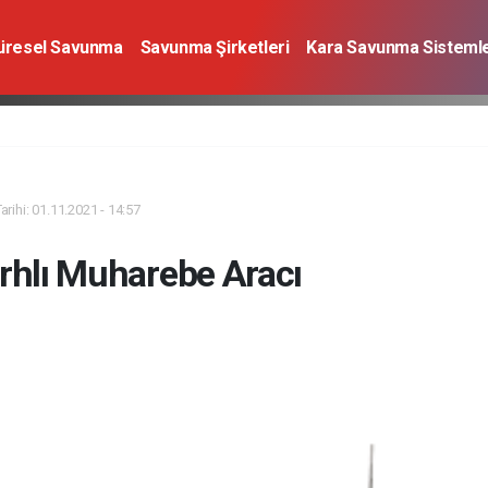
üresel Savunma
Savunma Şirketleri
Kara Savunma Sistemle
a Sistemleri
Deniz Savunma Sistemleri
Uzay
Sivil Havacı
rihi: 01.11.2021 - 14:57
rhlı Muharebe Aracı