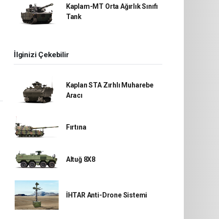
Kaplam-MT Orta Ağırlık Sınıfı
Tank
İlginizi Çekebilir
Kaplan STA Zırhlı Muharebe
Aracı
Fırtına
Altuğ 8X8
İHTAR Anti-Drone Sistemi