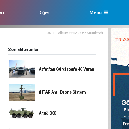
ri
Diğer
Menü
lık
Bu albüm 2232 kez görütülendi.
Son Eklenenler
Asfat'tan Gürcistan'a 46 Vuran
İHTAR Anti-Drone Sistemi
Altuğ 8X8