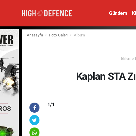
Gündem
K
Hava Savunm
Anasayfa
Foto Galeri
Albüm
Ekleme Ta
Kaplan STA Zı
1
/1