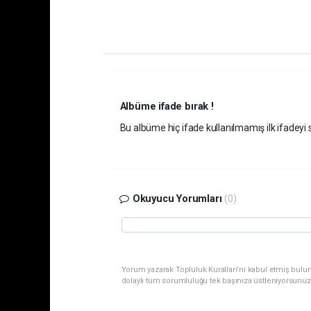
Albüme ifade bırak !
Bu albüme hiç ifade kullanılmamış ilk ifadeyi s
Okuyucu Yorumları
(0)
Yorum yazarak Topluluk Kuralları’nı kabul etmiş bulu
dolaylı tüm sorumluluğu tek başınıza üstleniyorsunuz